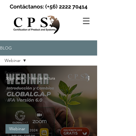
Contáctanos: (+56)
2222 70414
BLOG
Webinar
Recientes
30 jun 2024
1 min de lectura
Noticias
Artículo
Webinar
Webinar