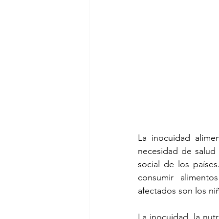
La inocuidad alime
necesidad de salud 
social de los paíse
consumir alimento
afectados son los n
La inocuidad, la nutr