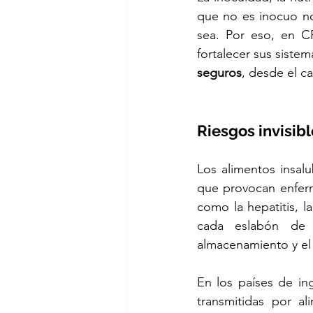
que no es inocuo no
sea. Por eso, en CP
fortalecer sus sistem
seguros
, desde el c
Riesgos invisib
Los alimentos insal
que provocan enferm
como la hepatitis, la
cada eslabón de l
almacenamiento y el
En los países de in
transmitidas por al