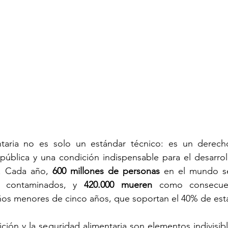
ntaria no es solo un estándar técnico: es un derec
pública y una condición indispensable para el desarrol
s. Cada año, 
600 millones de personas
 en el mundo s
s contaminados, y 
420.000 mueren
 como consecuen
iños menores de cinco años, que soportan el 40% de est
ición y la seguridad alimentaria son elementos indivisib