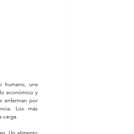
ho humano, una 
lo económico y 
e enferman por 
cia. Los más 
a carga.
les. Un alimento 