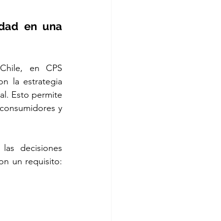
idad en una 
Chile, en CPS 
n la estrategia 
l. Esto permite 
 consumidores y 
as decisiones 
conscientes de cada empresa. Invertir en certificación no es solo cumplir con un requisito: 