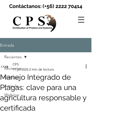
Contáctanos: (+56)
2222 70414
Entrada
Recientes
CPS
Recientes
11 jul 2025
2 min de lectura
Manejo Integrado de
Noticias
Plagas: clave para una
Artículo
Webinar
agricultura responsable y
certificada